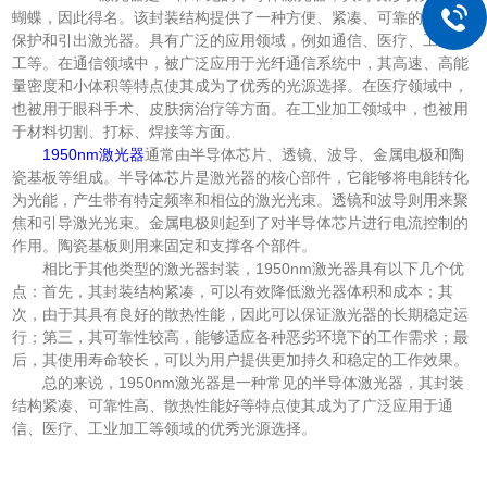
蝴蝶，因此得名。该封装结构提供了一种方便、紧凑、可靠的方式来
保护和引出激光器。具有广泛的应用领域，例如通信、医疗、工业加
工等。在通信领域中，被广泛应用于光纤通信系统中，其高速、高能
量密度和小体积等特点使其成为了优秀的光源选择。在医疗领域中，
也被用于眼科手术、皮肤病治疗等方面。在工业加工领域中，也被用
于材料切割、打标、焊接等方面。
1950nm激光器
通常由半导体芯片、透镜、波导、金属电极和陶
瓷基板等组成。半导体芯片是激光器的核心部件，它能够将电能转化
为光能，产生带有特定频率和相位的激光光束。透镜和波导则用来聚
焦和引导激光光束。金属电极则起到了对半导体芯片进行电流控制的
作用。陶瓷基板则用来固定和支撑各个部件。
相比于其他类型的激光器封装，1950nm激光器具有以下几个优
点：首先，其封装结构紧凑，可以有效降低激光器体积和成本；其
次，由于其具有良好的散热性能，因此可以保证激光器的长期稳定运
行；第三，其可靠性较高，能够适应各种恶劣环境下的工作需求；最
后，其使用寿命较长，可以为用户提供更加持久和稳定的工作效果。
总的来说，1950nm激光器是一种常见的半导体激光器，其封装
结构紧凑、可靠性高、散热性能好等特点使其成为了广泛应用于通
信、医疗、工业加工等领域的优秀光源选择。