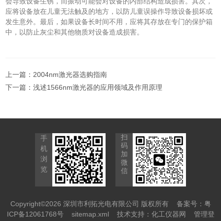
会导致设备生锈，而振动可能会对设备的内部结构造成损害。其次，
应将设备放在儿童无法触及的地方，以防儿童误操作导致设备损坏或
发生意外。最后，如果设备长时间不用，应将其存放在专门的保护箱
中，以防止灰尘和其他物质对设备造成损害。
上一篇：
2004nm激光器选购指南
下一篇：
浅述1566nm激光器的应用领域及作用原理
扫
手
码
机
加
浏
微
览
信
Copyright©2026 深圳市利拓光电有限公司 版权所有
备案号：粤
ICP备12061768号
sitemap.xml
技术支持：
化工仪器网
管理登