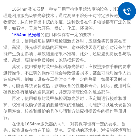
1654nm激光器是一种专门用于检测甲烷浓度的设备，其工作原
理是利用激光吸收光谱技术，通过测量甲烷分子对特定波长激光的吸
收情况，从而计算出甲烷的浓度。这种设备在许多领域都有广泛的应
用，如石油、天然气开采、煤矿、化工、环保等。
1654nm激光器
的使用和保存有一定的要求：
首先，使用蝶形封装甲烷检测激光器时，应避免将其暴露在高
温、高湿、强光或强磁场的环境中。这些环境因素可能会对设备的性
能产生负面影响，导致测量结果不准确。此外，还应避免将设备与易
燃、易爆、腐蚀性物质接触，以防损坏设备。
其次，使用蝶形封装甲烷检测激光器时，应按照操作手册的要求
进行操作。不正确的操作可能会导致设备损坏，甚至可能对操作人员
造成伤害。例如，设备在工作时会产生一定的热量，如果不及时散
热，可能会导致设备过热，影响设备的性能和寿命。因此，使用时应
确保设备有足够的通风空间，并定期清理设备的散热部件。
再次，使用蝶形封装甲烷检测激光器时，应定期进行校准和维
护。校准可以确保设备的测量结果的准确性，而维护可以延长设备的
使用寿命。校准和维护的具体步骤和方法应根据设备的操作手册进
行。
在使用1654nm激光器的同时，对其保存也有一定的要求。首
先，应将设备存放在干燥、阴凉、无振动的环境中。潮湿的环境可能