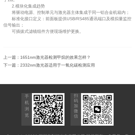
2.模块化集成趋势
将驱动电源、控制单元与激光器主体集成于同一铝合金机箱内；
标准化接口定义：前面板提供USB/RS485通讯端口及模拟量监控
信号输出；
可插拔式滤镜组件方便现场维护更换。
上一篇：
1651nm激光器检测甲烷的效果怎样？
下一篇：
2332nm激光器适用于一氧化碳检测应用
扫
手
码
机
加
浏
微
览
信