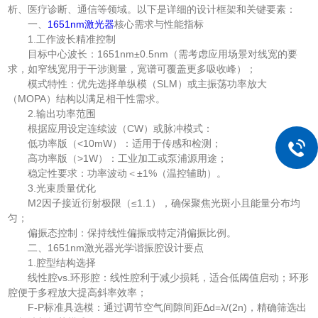
析、医疗诊断、通信等领域。以下是详细的设计框架和关键要素：
一、
1651nm激光器
核心需求与性能指标
1.工作波长精准控制
目标中心波长：1651nm±0.5nm（需考虑应用场景对线宽的要
求，如窄线宽用于干涉测量，宽谱可覆盖更多吸收峰）；
模式特性：优先选择单纵模（SLM）或主振荡功率放大
（MOPA）结构以满足相干性需求。
2.输出功率范围
根据应用设定连续波（CW）或脉冲模式：
低功率版（<10mW）：适用于传感和检测；
高功率版（>1W）：工业加工或泵浦源用途；
稳定性要求：功率波动＜±1%（温控辅助）。
3.光束质量优化
M2因子接近衍射极限（≤1.1），确保聚焦光斑小且能量分布均
匀；
偏振态控制：保持线性偏振或特定消偏振比例。
二、1651nm激光器光学谐振腔设计要点
1.腔型结构选择
线性腔vs.环形腔：线性腔利于减少损耗，适合低阈值启动；环形
腔便于多程放大提高斜率效率；
F-P标准具选模：通过调节空气间隙间距Δd=λ/(2n)，精确筛选出