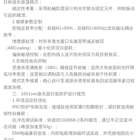
目标波长振荡模式；
稳定性考量：采用机械防震设计和光学胶合固定元件，抑制振动
引起的频漂。
2.镀膜参数定制
腔镜反射率分配：前镜R1=99%，后镜R2=80%以优化输出耦合
效率；
增透膜处理：对所有透光窗口实施宽带减反镀层
（ARCoating），最小化菲涅尔损耗；
偏振敏感控制：在腔内插入波片组补偿应力双折射效应。
3.非线性效应抑制
受激布里渊散射（SBS）阈值提升措施：选用大有效面积光纤降
低功率密度；设置相位调制器引入高频扰动破坏相干性积累；
模式竞争规避：精心设计泵浦源光谱形状避免四波混频等参过程
激发杂模。
三、1651nm激光器封装防护设计规范
1.环境适应性强化
IP67防护等级实现：接缝处使用双重O型圈密封，灌封胶选用耐
候性硅橡胶；
抗冲击测试标准：依据IEC60068-2系列规范，通过半正弦波冲
击试验（峰值加速度50g）；
EMI电磁兼容改造：内部电路增加磁环滤波器，外壳接地阻抗小
于1Ω。