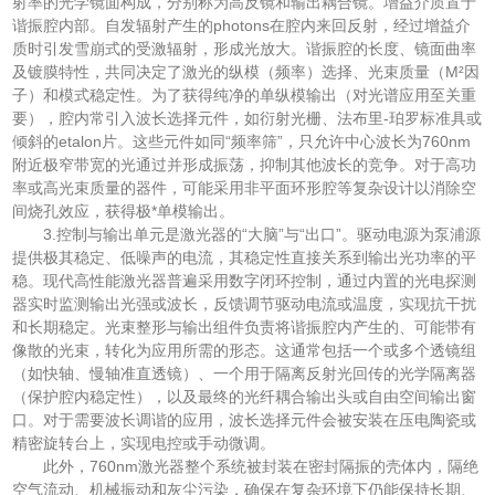
射率的光学镜面构成，分别称为高反镜和输出耦合镜。增益介质置于
谐振腔内部。自发辐射产生的photons在腔内来回反射，经过增益介
质时引发雪崩式的受激辐射，形成光放大。谐振腔的长度、镜面曲率
及镀膜特性，共同决定了激光的纵模（频率）选择、光束质量（M²因
子）和模式稳定性。为了获得纯净的单纵模输出（对光谱应用至关重
要），腔内常引入波长选择元件，如衍射光栅、法布里-珀罗标准具或
倾斜的etalon片。这些元件如同“频率筛”，只允许中心波长为760nm
附近极窄带宽的光通过并形成振荡，抑制其他波长的竞争。对于高功
率或高光束质量的器件，可能采用非平面环形腔等复杂设计以消除空
间烧孔效应，获得极*单模输出。
3.控制与输出单元是激光器的“大脑”与“出口”。驱动电源为泵浦源
提供极其稳定、低噪声的电流，其稳定性直接关系到输出光功率的平
稳。现代高性能激光器普遍采用数字闭环控制，通过内置的光电探测
器实时监测输出光强或波长，反馈调节驱动电流或温度，实现抗干扰
和长期稳定。光束整形与输出组件负责将谐振腔内产生的、可能带有
像散的光束，转化为应用所需的形态。这通常包括一个或多个透镜组
（如快轴、慢轴准直透镜）、一个用于隔离反射光回传的光学隔离器
（保护腔内稳定性），以及最终的光纤耦合输出头或自由空间输出窗
口。对于需要波长调谐的应用，波长选择元件会被安装在压电陶瓷或
精密旋转台上，实现电控或手动微调。
此外，760nm激光器整个系统被封装在密封隔振的壳体内，隔绝
空气流动、机械振动和灰尘污染，确保在复杂环境下仍能保持长期、