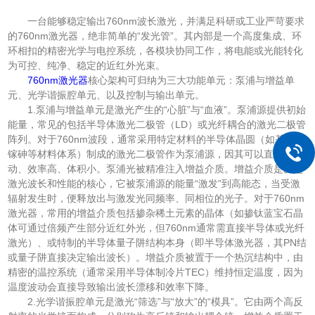
一台能够稳定输出760nm波长激光，并满足科研或工业严苛要求
的760nm激光器，绝非简单的“发光管”。其内部是一个高度集成、环
环相扣的精密光学与电控系统，各模块协同工作，将电能或光能转化
为可控、纯净、稳定的近红外光束。
760nm激光器
核心架构可归纳为三大功能单元：泵浦与增益单
元、光学谐振腔单元、以及控制与输出单元。
1.泵浦与增益单元是激光产生的“心脏”与“血液”。泵浦源提供初始
能量，常见的包括半导体激光二极管（LD）或光纤耦合的激光二极管
阵列。对于760nm波段，通常采用特定材料的半导体晶圆（如基于铝
镓砷等材料体系）制成的激光二极管作为泵浦源，因其可以直接电驱
动、效率高、体积小。泵浦光被精准注入增益介质。增益介质是决定
激光波长和性能的核心，它被泵浦源的能量“激发”到高能态，当受激
辐射发生时，便释放出与激发光同频率、同相位的光子。对于760nm
激光器，常用的增益介质包括掺杂稀土元素的晶体（如掺钛蓝宝石晶
体可通过倍频产生部分近红外光，但760nm通常需直接半导体或光纤
激光）、或特制的半导体量子阱结构本身（即半导体激光器，其PN结
或量子阱直接决定输出波长）。增益介质被置于一个热沉结构中，由
精密的温控系统（通常采用半导体制冷片TEC）维持恒定温度，因为
温度波动会直接导致输出波长漂移和效率下降。
2.光学谐振腔单元是激光“筛选”与“放大”的“模具”。它由两个高反