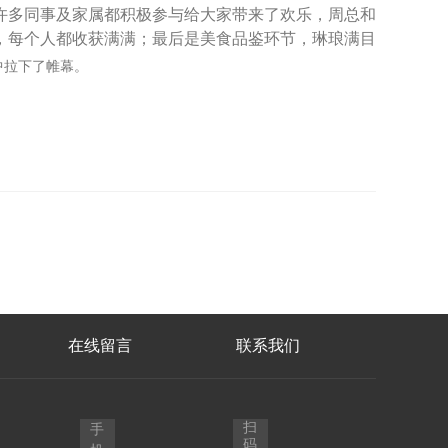
许多同事及家属都积极参与给大家带来了欢乐，周总和
，每个人都收获满满；最后是美食品鉴环节，琳琅满目
中拉下了帷幕。
在线留言
联系我们
扫
手
码