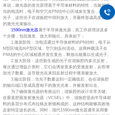
来说，激光器的发光原理基于半导体材料的特性，当施加适
当的电流时，电子和空穴在PN结中心区域发生复合，释放出
光子，这些光子在谐振腔中得到放大，并最终形成高度相干
的激光光束输出。
1590nm激光器
属于半导体激光器，其工作原理涉及多
个步骤，包括激发、放大和输出。具体如下：
1.激发阶段：当电流通过半导体材料的PN结时，电子从
N型区域流向P型区域，空穴则反向流动。这两种载流子在
PN结的中心区域相遇并发生复合，释放出能量以生成光子。
2.放大阶段：这些新生成的光子在谐振腔内多次反射，
每次通过增益介质时，它们会诱发更多的受激发射，从而增
加光子数量。这导致光在来回反射过程中逐渐被放大。
3.输出阶段：当光子数量达到一定阈值后，会在谐振腔
的输出端口形成高度相干的激光光束，并被发射出去。
为了确保激光器的有效运行，谐振腔的设计非常关键。
在垂直腔面发射激光器（VCSEL）中，谐振腔是由半导体材
料的多层分布式布拉格反射镜构成的，这种结构能够高效地
反射特定波长的光。同时，现代1590nm激光器通常采用量