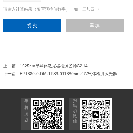
请输入计算结果（填写阿拉伯数字），如：三加四=7
上一篇：
1625nm半导体激光器检测乙烯C2H4
下一篇：
EP1680-0-DM-TP39-011680nm乙烷气体检测激光器
扫
手
码
机
加
浏
微
览
信